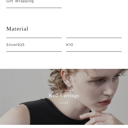
Gift Wrapping
Material
Silver925
K10
special feature
K10 Earrings