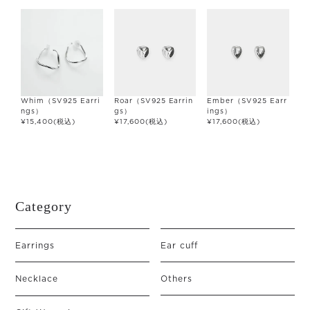
Whim（SV925 Earri
Roar（SV925 Earrin
Ember（SV925 Earr
ngs）
gs）
ings）
¥
15,400
(税込)
¥
17,600
(税込)
¥
17,600
(税込)
Category
Earrings
Ear cuff
Necklace
Others