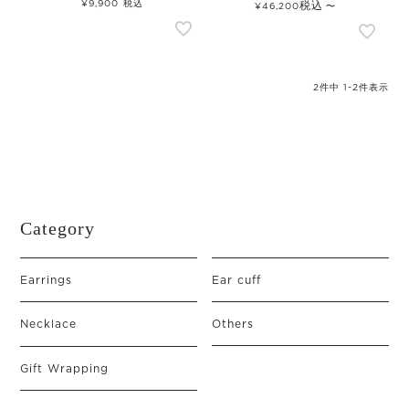
¥
9,900
税込
税込
¥
46,200
〜
2
件中
1
-
2
件表示
Category
Earrings
Ear cuff
Necklace
Others
Gift Wrapping