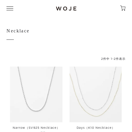
Necklace
2
件中
1
-
2
件表示
Narrow（SV925 Necklace）
Days（K10 Necklace）