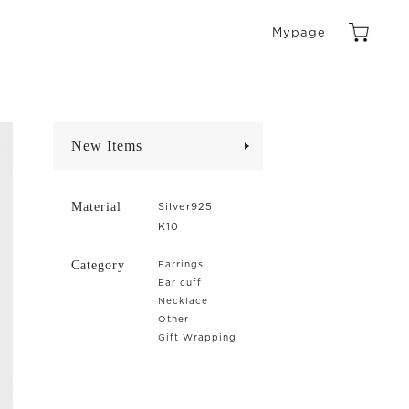
Mypage
New Items
Material
Silver925
K10
Category
Earrings
Ear cuff
Necklace
Other
Gift Wrapping