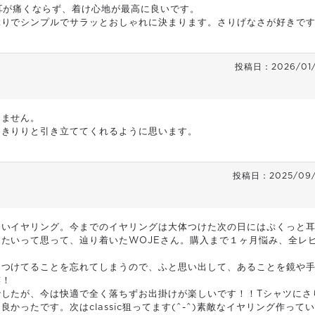
耳が痛くならず、着け心地が最高に良いです。

ぶりでシンプルでサラッとおしゃれに決まります。さりげなさが好きで
投稿日
2026/01
ません。

をきりりと引き立ててくれるように思います。
投稿日
2025/09/
しいイヤリング。今までのイヤリングは大体つけた次の日にはぷくっと
たいって思って、辿り着いたWOJEさん。購入まで１ヶ月悩み、全レ
ろつけてることを忘れてしまうので、ふと思い出して、あることを鏡や
！

したが、今は快適で全く落ちずお出掛けが楽しいです！！Tシャツにさ
ったです。次はclassic狙ってます(^-^)素敵なイヤリング作って