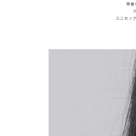
華奢
ユニセッ