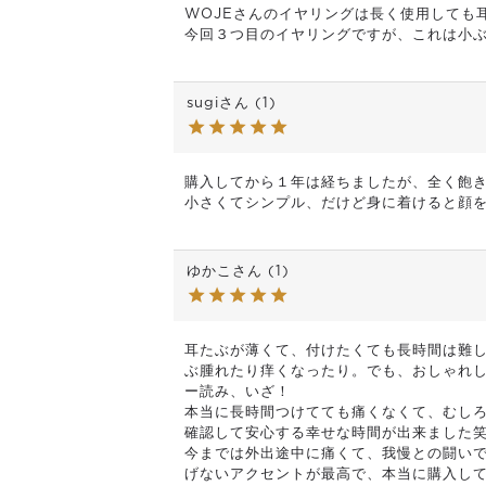
WOJEさんのイヤリングは長く使用しても
今回３つ目のイヤリングですが、これは小
sugi
1
購入してから１年は経ちましたが、全く飽き
小さくてシンプル、だけど身に着けると顔
ゆかこ
1
耳たぶが薄くて、付けたくても長時間は難
ぶ腫れたり痒くなったり。でも、おしゃれし
ー読み、いざ！

本当に長時間つけてても痛くなくて、むし
確認して安心する幸せな時間が出来ました笑
今までは外出途中に痛くて、我慢との闘いで
げないアクセントが最高で、本当に購入して良か